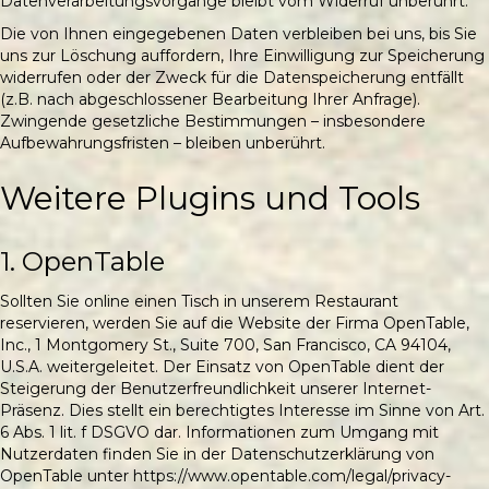
Datenverarbeitungsvorgänge bleibt vom Widerruf unberührt.
Die von Ihnen eingegebenen Daten verbleiben bei uns, bis Sie
uns zur Löschung auffordern, Ihre Einwilligung zur Speicherung
widerrufen oder der Zweck für die Datenspeicherung entfällt
(z.B. nach abgeschlossener Bearbeitung Ihrer Anfrage).
Zwingende gesetzliche Bestimmungen – insbesondere
Aufbewahrungsfristen – bleiben unberührt.
Weitere Plugins und Tools
1. OpenTable
Sollten Sie online einen Tisch in unserem Restaurant
reservieren, werden Sie auf die Website der Firma OpenTable,
Inc., 1 Montgomery St., Suite 700, San Francisco, CA 94104,
U.S.A. weitergeleitet. Der Einsatz von OpenTable dient der
Steigerung der Benutzerfreundlichkeit unserer Internet-
Präsenz. Dies stellt ein berechtigtes Interesse im Sinne von Art.
6 Abs. 1 lit. f DSGVO dar. Informationen zum Umgang mit
Nutzerdaten finden Sie in der Datenschutzerklärung von
OpenTable unter https://www.opentable.com/legal/privacy-